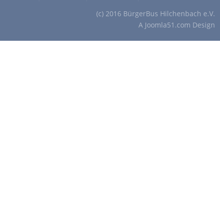
(c) 2016 BürgerBus Hilchenbach e.V.
A
Joomla51.com
Design