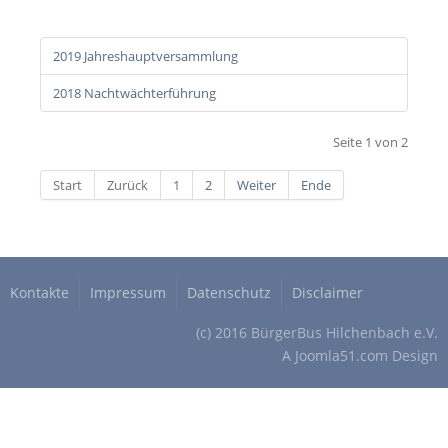
2019 Jahreshauptversammlung
2018 Nachtwächterführung
Seite 1 von 2
Start
Zurück
1
2
Weiter
Ende
Kontakte
Impressum
Datenschutz
Disclaimer
(c) 2016 BürgerBus Hilchenbach e.V.
A
Joomla51.com
Design